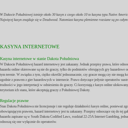
W Dakocie Południowej istnieje około 30 kasyn z czego około 10 to kasyna typu Native Americ
Najwięcej kasyn znajduje się w Deadwood. Natomiast kasyna plemienne rozsiane są po całym 
KASYNA INTERNETOWE
Kasyna internetowe w stanie Dakota Południowa
W Dakocie Południowej hazard internetowy jest zakazany. Jednak przepisy prawa, które odnos
hazardu online skierowane są nie do graczy, tylko do podmiotów oferujących gry hazardowe o
tym terenie. W związku z tym, ciężko określić jednoznacznie, czy gracze mogą czy nie mogą ko
zgodnie z prawem z gier hazardowych w internecie. Prawo dotyczące jedynie operatorów nastr
trudności w jego interpretacji w odniesieniu do graczy. Ci korzystają z kasyn online ulokowan
terytorium ich stanu, które akceptują graczy z Południowej Dakoty.
Regulacje prawne
Stan Dakota Południowa nie licencjonuje i nie reguluje działalności kasyn online, ponieważ zg
obowiązującym prawem, hazard internetowy jest tu zakazany. Przepisy odnoszące się do tej gał
hazardu zapisane są w South Dakota Codified Laws, rozdział 22-25A Internet Gambling, jedn
odnoszą się one wyłącznie do operatorów.