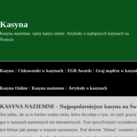
Kasyna
Kasyna naziemne, opisy kasyn online. Artykuły o najlepszych kasynach na
Świecie.
Kasyna
Ciekawostki w kasynach
EGR Awards
Graj mądrze w kasyni
Kasyna Online
Kasyna naziemne
Artykuły o kasynach
KASYNA NAZIEMNE - Najpopularniejsze kasyna na Świ
Jest jedna, ale za to bardzo ważna cecha, która decyduje o tym, że część graczy
grę w kasynach naziemnych niż internetowych. Tym specyficznym czynnikiem
jest klimat jaki panuje w kasynie naziemnym. Pod słowem "klimat" rozumieć 