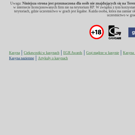
Uwaga:
Niniejsza strona jest przeznaczona dla osób nie znajdujących się na Tere
w internecie licencjonowanych firm nie na terytorium RP. W związku z tym korzystani
terytoriach, gdzie uczestnictwo w grach jest legalne. Każda osoba, która ma zamiar 
uczestnictwo w gra
Kasyna
Ciekawostki w kasynach
EGR Awards
Graj mądrze w kasynie
Kasyna 
Kasyna naziemne
Artykuły o kasynach