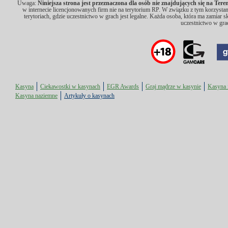
Uwaga:
Niniejsza strona jest przeznaczona dla osób nie znajdujących się na Tere
w internecie licencjonowanych firm nie na terytorium RP. W związku z tym korzystani
terytoriach, gdzie uczestnictwo w grach jest legalne. Każda osoba, która ma zamiar 
uczestnictwo w gra
Kasyna
Ciekawostki w kasynach
EGR Awards
Graj mądrze w kasynie
Kasyna 
Kasyna naziemne
Artykuły o kasynach