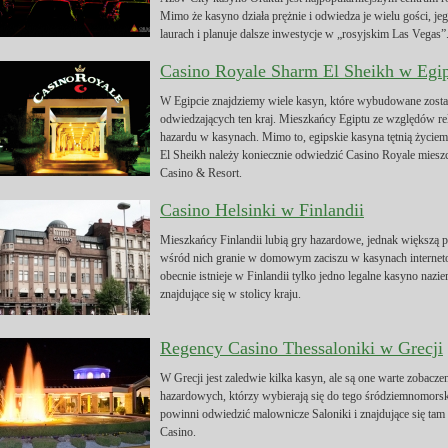
Mimo że kasyno działa prężnie i odwiedza je wielu gości, jeg
laurach i planuje dalsze inwestycje w „rosyjskim Las Vegas
Casino Royale Sharm El Sheikh w Egip
W Egipcie znajdziemy wiele kasyn, które wybudowane został
odwiedzających ten kraj. Mieszkańcy Egiptu ze względów re
hazardu w kasynach. Mimo to, egipskie kasyna tętnią życie
El Sheikh należy koniecznie odwiedzić Casino Royale mieszcz
Casino & Resort.
Casino Helsinki w Finlandii
Mieszkańcy Finlandii lubią gry hazardowe, jednak większą p
wśród nich granie w domowym zaciszu w kasynach internet
obecnie istnieje w Finlandii tylko jedno legalne kasyno nazi
znajdujące się w stolicy kraju.
Regency Casino Thessaloniki w Grecji
W Grecji jest zaledwie kilka kasyn, ale są one warte zobacze
hazardowych, którzy wybierają się do tego śródziemnomorsk
powinni odwiedzić malownicze Saloniki i znajdujące się ta
Casino.