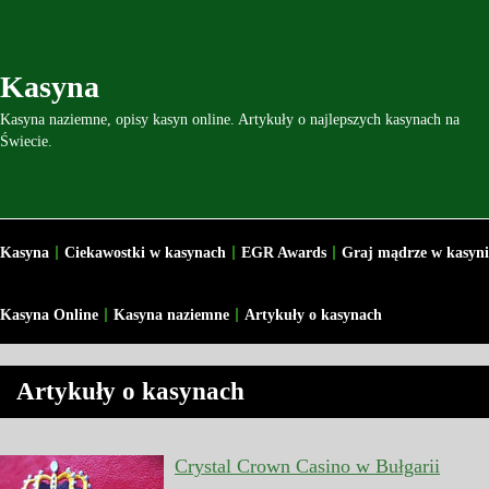
Kasyna
Kasyna naziemne, opisy kasyn online. Artykuły o najlepszych kasynach na
Świecie.
Kasyna
Ciekawostki w kasynach
EGR Awards
Graj mądrze w kasyni
Kasyna Online
Kasyna naziemne
Artykuły o kasynach
Artykuły o kasynach
Crystal Crown Casino w Bułgarii