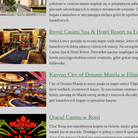
położone w centrum miasta znajduje się w przepięknym pałacu
gościach odwiedzających to miejsce niesamowite wrażenie. O
bogata a atmosfera w nim panująca zachęca gości do spróbo
hazardowych.
Royal Casino Spa & Hotel Resort na Ł
Stolica Łotwy posiada na swojej mapie wiele miejsc, które o
hazardowych dobrą zabawę i dreszczyk emocji. Na szczegól
Casino Spa & Hotel Resort. Niewielkie kasyno znajdujące 
hotelu przyciąga ekskluzywnym wnętrzem, gdzie gracze mog
królewsku.
Kasyno City of Dreams Manila w Filip
City of Dreams Manila to nowy punkt na mapie stolicy Filipi
liście wielkich, światowych kasyn. To nowoczesne centrum 
którzy zawitają do Manili szereg atrakcji i rozrywek dla całej 
gier hazardowych bogato wyposażone kasyno.
Oracul Casino w Rosji
Choć Rosja jest największym krajem na świecie, miejsc gdzi
hazard jest tu niewiele. Działające w jednej z czterech specj
Azov-City kasyno Orakuł jest najpopularniejszym centrum