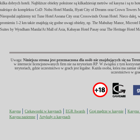
kilka dobrych hoteli. Najbliższe obiekty położone są kilkadziesiąt metrów od kasyna i są to hot
należące do kompleksu CoD: Nobu Hotel Manila, Hyatt City of Dreams oraz Crown Towers M
Nieopodal zajdziemy też Tune Hotel Aseana City oraz Crosswinds Ocean Hotel. Nieco dalej, 
promieniu 1-2 km także znajdują się godne uwagi obiekty, np. The Mabuhay Manor, Microtel 
Suites by Wyndham Manila/At Mall of Asia, Kabayan Hotel Pasay oraz The Heritage Hotel Ma
Uwaga:
Niniejsza strona jest przeznaczona dla osób nie znajdujących się na Tere
w internecie licencjonowanych firm nie na terytorium RP. W związku z tym korzystani
terytoriach, gdzie uczestnictwo w grach jest legalne. Każda osoba, która ma zamiar 
uczestnictwo w gra
Kasyna
Ciekawostki w kasynach
EGR Awards
Graj mądrze w kasynie
Kasyna 
Kasyna naziemne
Artykuły o kasynach