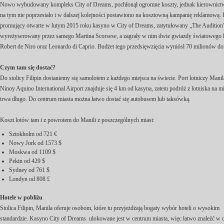
Nowo wybudowany kompleks City of Dreams, pochłonął ogromne koszty, jednak kierowni
na tym nie poprzestało i w dalszej kolejności postawiono na kosztowną kampanię reklamową. 
promujący otwarte w lutym 2015 roku kasyno w City of Dreams, zatytułowany „The Audition”
wyreżyserowany przez samego Martina Scorsese, a zagrały w nim dwie gwiazdy światowego 
Robert de Niro oraz Leonardo di Caprio. Budżet tego przedsięwzięcia wyniósł 70 milionów do
Czym tam się dostać?
Do stolicy Filipin dostaniemy się samolotem z każdego miejsca na świecie. Port lotniczy Manil
Ninoy Aquino International Airport znajduje się 4 km od kasyna, zatem podróż z lotniska na mi
trwa długo. Do centrum miasta można łatwo dostać się autobusem lub taksówką.
Koszt lotów tam i z powrotem do Manili z poszczególnych miast:
Sztokholm od 721 €
Nowy Jork od 1573 $
Moskwa od 1109 $
Pekin od 429 $
Sydney od 761 $
Londyn od 808 £
Hotele w pobliżu
Stolica Filipin, Manila oferuje osobom, które tu przyjeżdżają bogaty wybór hoteli o wysokim
standardzie. Kasyno City of Dreams ulokowane jest w centrum miasta, więc łatwo znaleźć w 