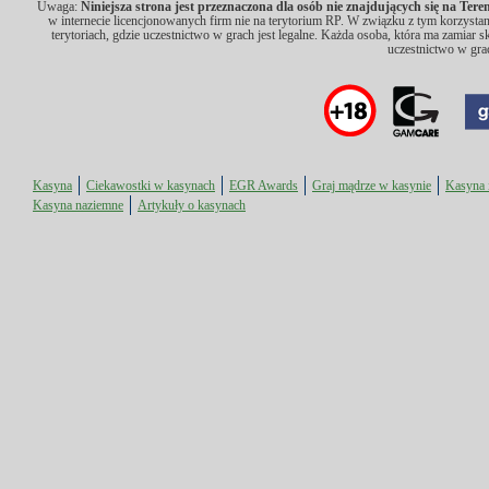
Uwaga:
Niniejsza strona jest przeznaczona dla osób nie znajdujących się na Tere
w internecie licencjonowanych firm nie na terytorium RP. W związku z tym korzystani
terytoriach, gdzie uczestnictwo w grach jest legalne. Każda osoba, która ma zamiar 
uczestnictwo w gra
Kasyna
Ciekawostki w kasynach
EGR Awards
Graj mądrze w kasynie
Kasyna 
Kasyna naziemne
Artykuły o kasynach