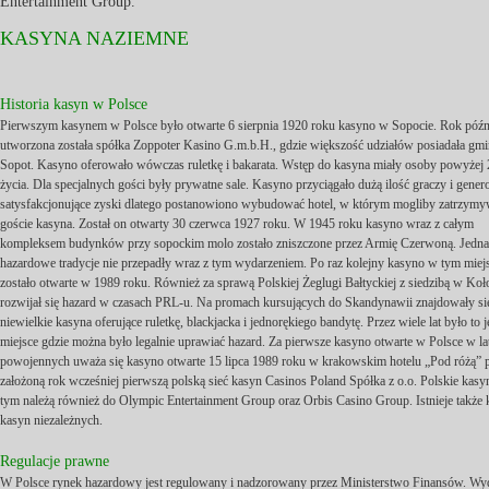
Entertainment Group.
KASYNA NAZIEMNE
Historia kasyn w Polsce
Pierwszym kasynem w Polsce było otwarte 6 sierpnia 1920 roku kasyno w Sopocie. Rok późn
utworzona została spółka Zoppoter Kasino G.m.b.H., gdzie większość udziałów posiadała gmi
Sopot. Kasyno oferowało wówczas ruletkę i bakarata. Wstęp do kasyna miały osoby powyżej 
życia. Dla specjalnych gości były prywatne sale. Kasyno przyciągało dużą ilość graczy i gene
satysfakcjonujące zyski dlatego postanowiono wybudować hotel, w którym mogliby zatrzymy
goście kasyna. Został on otwarty 30 czerwca 1927 roku. W 1945 roku kasyno wraz z całym
kompleksem budynków przy sopockim molo zostało zniszczone przez Armię Czerwoną. Jedn
hazardowe tradycje nie przepadły wraz z tym wydarzeniem. Po raz kolejny kasyno w tym miej
zostało otwarte w 1989 roku. Również za sprawą Polskiej Żeglugi Bałtyckiej z siedzibą w Ko
rozwijał się hazard w czasach PRL-u. Na promach kursujących do Skandynawii znajdowały si
niewielkie kasyna oferujące ruletkę, blackjacka i jednorękiego bandytę. Przez wiele lat było to 
miejsce gdzie można było legalnie uprawiać hazard. Za pierwsze kasyno otwarte w Polsce w la
powojennych uważa się kasyno otwarte 15 lipca 1989 roku w krakowskim hotelu „Pod różą” 
założoną rok wcześniej pierwszą polską sieć kasyn Casinos Poland Spółka z o.o. Polskie kasy
tym należą również do Olympic Entertainment Group oraz Orbis Casino Group. Istnieje także 
kasyn niezależnych.
Regulacje prawne
W Polsce rynek hazardowy jest regulowany i nadzorowany przez Ministerstwo Finansów. Wy