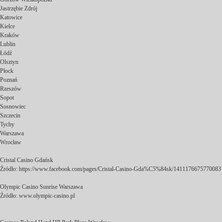
Jastrzębie Zdrój
Katowice
Kielce
Kraków
Lublin
Łódź
Olsztyn
Płock
Poznań
Rzeszów
Sopot
Sosnowiec
Szczecin
Tychy
Warszawa
Wrocław
Cristal Casino Gdańsk
Źródło: https://www.facebook.com/pages/Cristal-Casino-Gda%C5%84sk/141117667577008
Olympic Casino Sunrise Warszawa
Źródło: www.olympic-casino.pl