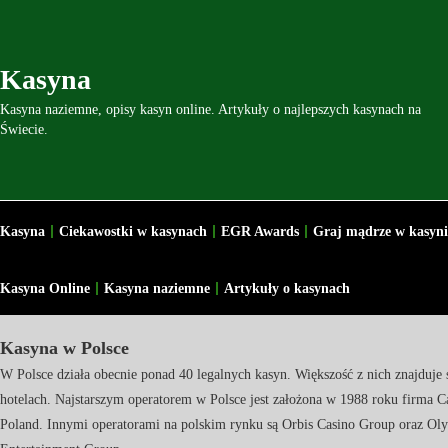
Kasyna
Kasyna naziemne, opisy kasyn online. Artykuły o najlepszych kasynach na
Świecie.
Kasyna
Ciekawostki w kasynach
EGR Awards
Graj mądrze w kasyni
Kasyna Online
Kasyna naziemne
Artykuły o kasynach
Kasyna w Polsce
W Polsce działa obecnie ponad 40 legalnych kasyn. Większość z nich znajduje 
hotelach. Najstarszym operatorem w Polsce jest założona w 1988 roku firma C
Poland. Innymi operatorami na polskim rynku są Orbis Casino Group oraz Ol