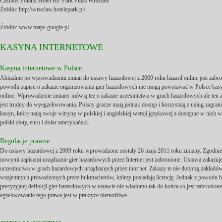
Casinos Poland Hotel HP Park Plaza Wrocław
Źródło: http://wroclaw.hotelepark.pl/
Źródło: www.maps.google.pl
KASYNA INTERNETOWE
Kasyna internetowe w Polsce
Aktualnie po wprowadzeniu zmian do ustawy hazardowej z 2009 roku hazard online jest zabro
powodu zapisu o zakazie organizowania gier hazardowych nie mogą powstawać w Polsce kas
online. Wprowadzone zmiany mówią też o zakazie uczestnictwa w grach hazardowych ale ten 
jest trudny do wyegzekwowania. Polscy gracze mają jednak dostęp i korzystają z usług zagran
kasyn, które mają swoje witryny w polskiej i angielskiej wersji językowej a dostępne w nich w
polski złoty, euro i dolar amerykański.
Regulacje prawne
Do ustawy hazardowej z 2009 roku wprowadzone zostały 26 maja 2011 roku zmiany. Zgodnie
nowymi zapisami urządzanie gier hazardowych przez Internet jest zabronione. Ustawa zakazuje
uczestnictwa w grach hazardowych urządzanych przez internet. Zakazy te nie dotyczą zakładó
wzajemnych prowadzonych przez bukmacherów, którzy posiadają licencję. Jednak z powodu 
precyzyjnej definicji gier hazardowych w ustawie nie wiadomo tak do końca co jest zabronione
egzekwowanie tego prawa jest w praktyce niemożliwe.