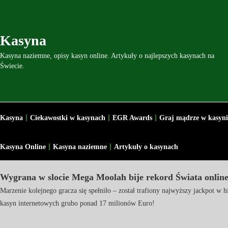
Kasyna
Kasyna naziemne, opisy kasyn online. Artykuły o najlepszych kasynach na
Świecie.
Kasyna
Ciekawostki w kasynach
EGR Awards
Graj mądrze w kasyni
Kasyna Online
Kasyna naziemne
Artykuły o kasynach
Wygrana w slocie Mega Moolah bije rekord Świata online
Marzenie kolejnego gracza się spełniło – został trafiony najwyższy jackpot w hi
kasyn internetowych grubo ponad 17 milionów Euro!