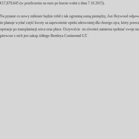
€17,879,645 (w przeliczeniu na euro po kursie walut z dnia 7.10.2015).
Na pytanie co nowy milioner będzie robił z tak ogromną sumą pieniędzy, Jon Heywood odpowi
że planuje wydać część kwoty za zapewnienie opieki zdrowotnej dla chorego ojca, który przesz
operacje po transplantacji serca oraz płuca. Oczywiście on również zamierza spełniać swoje ma
pierwsze z nich jest zakup żółtego Bentleya Continental GT.