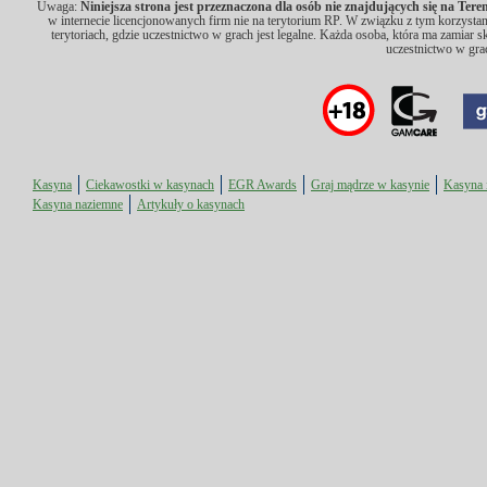
Uwaga:
Niniejsza strona jest przeznaczona dla osób nie znajdujących się na Tere
w internecie licencjonowanych firm nie na terytorium RP. W związku z tym korzystani
terytoriach, gdzie uczestnictwo w grach jest legalne. Każda osoba, która ma zamiar 
uczestnictwo w gra
Kasyna
Ciekawostki w kasynach
EGR Awards
Graj mądrze w kasynie
Kasyna 
Kasyna naziemne
Artykuły o kasynach